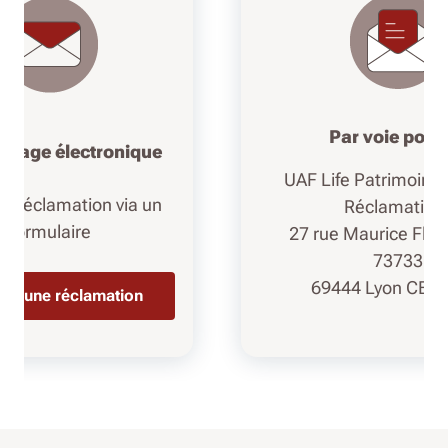
Par voie post
ssage électronique
UAF Life Patrimoine 
ne réclamation via un
Réclamation
formulaire
27 rue Maurice Flan
73733
69444 Lyon CED
er une réclamation