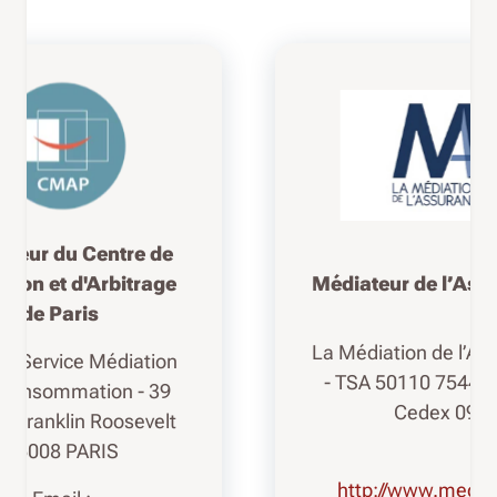
ateur du Centre de
Médiateur de l’As
tion et d'Arbitrage
de Paris
La Médiation de l’As
– Service Médiation
- TSA 50110 75441
a consommation - 39
Cedex 09
e Franklin Roosevelt
75008 PARIS
http://www.mediat